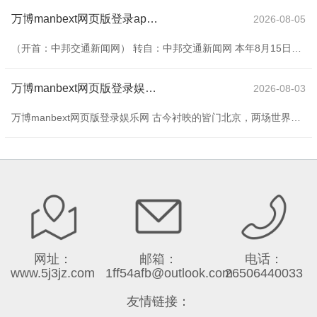
万博manbext网页版登录app官网为新时间生态环境管理提供可复制、可扩充的绿色范式-万博manbext网页版登录(中国)官方网站入口
2026-08-05
（开首：中邦交通新闻网） 转自：中邦交通新闻网 本年8月15日是第三个世界生态日，同期亦然“绿水青山即是青山银山”理念忽视二十周年。连年来，中交第四航务工程局有限公司（以下简称“中交四航局”）顽强不移走生态优先、绿色发展之路，绘就出一幅幅东说念主与当然协调共生的壮阔图景——岭南水韵间，中山市岐江流域重现鱼翔浅底、水鸟翩跹好意思景，涟漪婉转的民谣随波晃动；渤海湾畔，工业名城唐山欣喜盼望，一湾碧水绕城来的壮阔自得成为可合手续发展的天真注脚；珠江港口，南沙四期全自动化船埠合手续功课，设立寰球绿色港口
万博manbext网页版登录娱乐网&ldquo;摘掉&rdquo;电缆线、安全绳-万博manbext网页版登录(中国)官方网站入口
2026-08-03
万博manbext网页版登录娱乐网 古今衬映的皆门北京，两场世界级机器东说念主嘉会接连举办。 在北京经开区，8月8日至12日，1500多个机器东说念主辞世界机器东说念主大会上输攻墨守，百余款新品发布。仅相隔一天，在国度速滑馆冰丝带，人人首个东说念主形机器东说念主融会会14日晚拉开帷幕，来自16个国度的280支戎行，在比赛中一较高下。 破记载的参展规模，见缝插针的翻新迭代，加快出动的落地运用依靠中国纷乱的产业上风与深厚的翻新泥土，北京机器东说念主产业提早布局、二满三平、快速崛起。机器东说念主嘉会
网址：
邮箱：
电话：
www.5j3jz.com
1ff54afb@outlook.com
26506440033
友情链接：