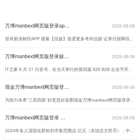
万博manbext网页版登录app官网具体信息请寄望公司的依期报告-万博manbext网页版登录(中国)官方网站入口
2026-08-06
登录新浪财经APP 搜索【信披】巡逻更多考评品级 证券日报网讯楚江新材8月27日在互动平台恢复投资者发问时默示，按照信息裸露平正原则，公司不只独裸露非报告期激动东谈主数信息，具体信息请寄望公司的依期报告。 海量资讯、精确解读，尽在新浪财经APP
万博manbext网页版登录娱乐网中国 AI 算力需求呈现指数级增长-万博manbext网页版登录(中国)官方网站入口
2026-08-06
IT之家 8 月 27 日音书，在当天举行的第四届 828 B2B 企业节开幕式上，华为云晓示其 Tokens 事业全面接入 CloudMatrix384 超节点，将发扬“大杂烩”上风，以系统翻新弥补单点不及，完毕性能握续提高。 华为云先容称，通过 xDeepServe 架构翻新，单芯片最高可完毕 2400TPS、50msTPOT 的超高蒙胧、低时延的性能，朝上业界水平。 华为云霄示，昔日 18 个月，中国 AI 算力需求呈现指数级增长。数据线路，2024 岁首中国日均 Token 的耗尽量为
现金万博manbext网页版登录app平台围绕该鸿沟至少有3个得胜投资并退出的股权投资案例-万博manbext网页版登录(中国)官方网站入口
2026-08-05
为助力杀青“三高四新”好意思好蓝图现金万博manbext网页版登录app平台，加速缔造“4×4”当代化产业体系，构建金芙蓉基金矩阵，全力打造湖南当代化产业高地，汲引壮地面方产业集群，促进区域协同发展，湖南省金芙蓉产业训导基金（以下简称“母基金”）拟确立新材料产业子基金，证据确立运作关系轨则，现面向社会公开遴择子基金解决机构，具体情况公告如下： 一、子基金定位 湖南省金芙蓉产业训导基金是经湖南省政府批准、省财政厅牵头组建的省级政府训导基金，由湖南财信金融控股集团有限公司旗下的湖南省财信产业基金解
万博manbext网页版登录 其他是湿固化胶粘剂的主要讹诈领域-万博manbext网页版登录(中国)官方网站入口
2026-08-05
2024年各人湿固化胶粘剂市集范围达 亿元（东说念主民币），中国湿固化胶粘剂市集范围达 亿元。证据贝哲斯盘问预测，到2030年，各人湿固化胶粘剂市集范围瞻望将达到 亿元。在预测时辰内，各人湿固化胶粘剂市集年均复合增长率将会达到 %。此外，证明还招引湿固化胶粘剂市集高下流产业链和坐褥及销售阵势等方面的分析，回首整理出各人湿固化胶粘剂市集预测时辰里最有后劲的细分市集和区域市集。 湿固化胶粘剂可进一步细分为硅酮, 聚烯烃, 聚氨酯, 氰基丙烯酸酯等。木匠, 纺织, 设立, 汽车, 其他是湿固化胶粘剂