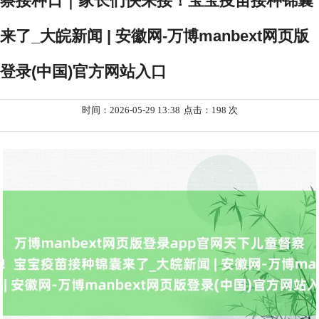
察接种日｜家长们快来接！宝宝疫苗接种锦囊
来了_大皖新闻 | 安徽网-万博manbext网页版
登录(中国)官方网站入口
时间：2026-05-29 13:38
点击：198 次