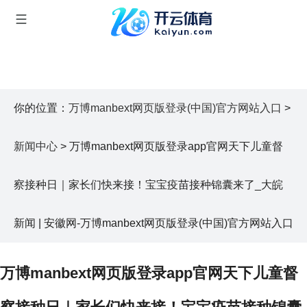
你的位置：
万博manbext网页版登录(中国)官方网站入口
>
新闻中心
> 万博manbext网页版登录app官网天下儿童督
察接种日｜家长们快来接！宝宝疫苗接种锦囊来了_大皖
新闻 | 安徽网-万博manbext网页版登录(中国)官方网站入口
万博manbext网页版登录app官网天下儿童督