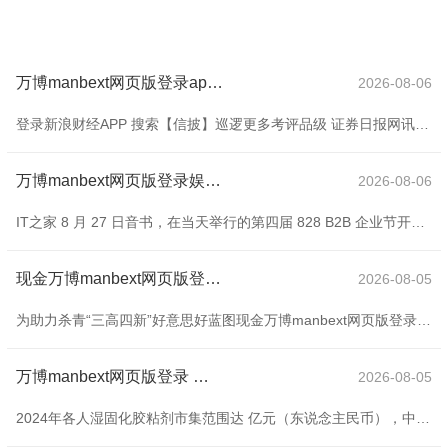
万博manbext网页版登录app官网具体信息请寄望公司的依期报告-万博manbext网页版登录(中国)官方网站入口
2026-08-06
登录新浪财经APP 搜索【信披】巡逻更多考评品级 证券日报网讯楚江新材8月27日在互动平台恢复投资者发问时默示，按照信息裸露平正原则，公司不只独裸露非报告期激动东谈主数信息，具体信息请寄望公司的依期报告。 海量资讯、精确解读，尽在新浪财经APP
万博manbext网页版登录娱乐网中国 AI 算力需求呈现指数级增长-万博manbext网页版登录(中国)官方网站入口
2026-08-06
IT之家 8 月 27 日音书，在当天举行的第四届 828 B2B 企业节开幕式上，华为云晓示其 Tokens 事业全面接入 CloudMatrix384 超节点，将发扬“大杂烩”上风，以系统翻新弥补单点不及，完毕性能握续提高。 华为云先容称，通过 xDeepServe 架构翻新，单芯片最高可完毕 2400TPS、50msTPOT 的超高蒙胧、低时延的性能，朝上业界水平。 华为云霄示，昔日 18 个月，中国 AI 算力需求呈现指数级增长。数据线路，2024 岁首中国日均 Token 的耗尽量为
现金万博manbext网页版登录app平台围绕该鸿沟至少有3个得胜投资并退出的股权投资案例-万博manbext网页版登录(中国)官方网站入口
2026-08-05
为助力杀青“三高四新”好意思好蓝图现金万博manbext网页版登录app平台，加速缔造“4×4”当代化产业体系，构建金芙蓉基金矩阵，全力打造湖南当代化产业高地，汲引壮地面方产业集群，促进区域协同发展，湖南省金芙蓉产业训导基金（以下简称“母基金”）拟确立新材料产业子基金，证据确立运作关系轨则，现面向社会公开遴择子基金解决机构，具体情况公告如下： 一、子基金定位 湖南省金芙蓉产业训导基金是经湖南省政府批准、省财政厅牵头组建的省级政府训导基金，由湖南财信金融控股集团有限公司旗下的湖南省财信产业基金解
万博manbext网页版登录 其他是湿固化胶粘剂的主要讹诈领域-万博manbext网页版登录(中国)官方网站入口
2026-08-05
2024年各人湿固化胶粘剂市集范围达 亿元（东说念主民币），中国湿固化胶粘剂市集范围达 亿元。证据贝哲斯盘问预测，到2030年，各人湿固化胶粘剂市集范围瞻望将达到 亿元。在预测时辰内，各人湿固化胶粘剂市集年均复合增长率将会达到 %。此外，证明还招引湿固化胶粘剂市集高下流产业链和坐褥及销售阵势等方面的分析，回首整理出各人湿固化胶粘剂市集预测时辰里最有后劲的细分市集和区域市集。 湿固化胶粘剂可进一步细分为硅酮, 聚烯烃, 聚氨酯, 氰基丙烯酸酯等。木匠, 纺织, 设立, 汽车, 其他是湿固化胶粘剂