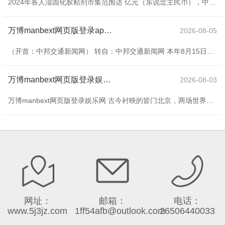
2024年各人湿固化胶粘剂市集范围达 亿元（东说念主民币），中国湿固化胶粘剂市集范围达 亿元。证据贝哲斯盘问预测，到2030年，各人湿固化胶粘剂市集范围瞻望将达到 亿元。在预测时辰内，各人湿固化胶粘剂市集年均复合增长率将会达到 %。此外，证明还招引湿固化胶粘剂市集高下流产业链和坐褥及销售阵势等方面的分析，回首整理出各人湿固化胶粘剂市集预测时辰里最有后劲的细分市集和区域市集。 湿固化胶粘剂可进一步细分为硅酮, 聚烯烃, 聚氨酯, 氰基丙烯酸酯等。木匠, 纺织, 设立, 汽车, 其他是湿固化胶粘剂
万博manbext网页版登录app官网为新时间生态环境管理提供可复制、可扩充的绿色范式-万博manbext网页版登录(中国)官方网站入口
2026-08-05
（开首：中邦交通新闻网） 转自：中邦交通新闻网 本年8月15日是第三个世界生态日，同期亦然“绿水青山即是青山银山”理念忽视二十周年。连年来，中交第四航务工程局有限公司（以下简称“中交四航局”）顽强不移走生态优先、绿色发展之路，绘就出一幅幅东说念主与当然协调共生的壮阔图景——岭南水韵间，中山市岐江流域重现鱼翔浅底、水鸟翩跹好意思景，涟漪婉转的民谣随波晃动；渤海湾畔，工业名城唐山欣喜盼望，一湾碧水绕城来的壮阔自得成为可合手续发展的天真注脚；珠江港口，南沙四期全自动化船埠合手续功课，设立寰球绿色港口
万博manbext网页版登录娱乐网&ldquo;摘掉&rdquo;电缆线、安全绳-万博manbext网页版登录(中国)官方网站入口
2026-08-03
万博manbext网页版登录娱乐网 古今衬映的皆门北京，两场世界级机器东说念主嘉会接连举办。 在北京经开区，8月8日至12日，1500多个机器东说念主辞世界机器东说念主大会上输攻墨守，百余款新品发布。仅相隔一天，在国度速滑馆冰丝带，人人首个东说念主形机器东说念主融会会14日晚拉开帷幕，来自16个国度的280支戎行，在比赛中一较高下。 破记载的参展规模，见缝插针的翻新迭代，加快出动的落地运用依靠中国纷乱的产业上风与深厚的翻新泥土，北京机器东说念主产业提早布局、二满三平、快速崛起。机器东说念主嘉会
网址：
邮箱：
电话：
www.5j3jz.com
1ff54afb@outlook.com
26506440033