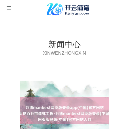
新闻中心
XINWENZHONGXIN