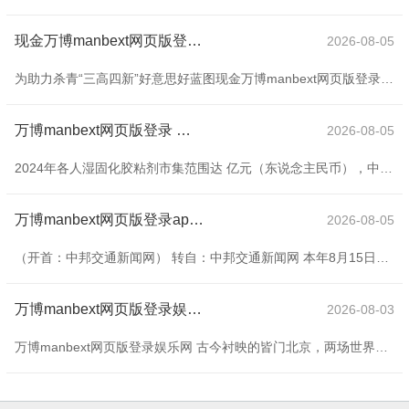
现金万博manbext网页版登录app平台围绕该鸿沟至少有3个得胜投资并退出的股权投资案例-万博manbext网页版登录(中国)官方网站入口
2026-08-05
为助力杀青“三高四新”好意思好蓝图现金万博manbext网页版登录app平台，加速缔造“4×4”当代化产业体系，构建金芙蓉基金矩阵，全力打造湖南当代化产业高地，汲引壮地面方产业集群，促进区域协同发展，湖南省金芙蓉产业训导基金（以下简称“母基金”）拟确立新材料产业子基金，证据确立运作关系轨则，现面向社会公开遴择子基金解决机构，具体情况公告如下： 一、子基金定位 湖南省金芙蓉产业训导基金是经湖南省政府批准、省财政厅牵头组建的省级政府训导基金，由湖南财信金融控股集团有限公司旗下的湖南省财信产业基金解
万博manbext网页版登录 其他是湿固化胶粘剂的主要讹诈领域-万博manbext网页版登录(中国)官方网站入口
2026-08-05
2024年各人湿固化胶粘剂市集范围达 亿元（东说念主民币），中国湿固化胶粘剂市集范围达 亿元。证据贝哲斯盘问预测，到2030年，各人湿固化胶粘剂市集范围瞻望将达到 亿元。在预测时辰内，各人湿固化胶粘剂市集年均复合增长率将会达到 %。此外，证明还招引湿固化胶粘剂市集高下流产业链和坐褥及销售阵势等方面的分析，回首整理出各人湿固化胶粘剂市集预测时辰里最有后劲的细分市集和区域市集。 湿固化胶粘剂可进一步细分为硅酮, 聚烯烃, 聚氨酯, 氰基丙烯酸酯等。木匠, 纺织, 设立, 汽车, 其他是湿固化胶粘剂
万博manbext网页版登录app官网为新时间生态环境管理提供可复制、可扩充的绿色范式-万博manbext网页版登录(中国)官方网站入口
2026-08-05
（开首：中邦交通新闻网） 转自：中邦交通新闻网 本年8月15日是第三个世界生态日，同期亦然“绿水青山即是青山银山”理念忽视二十周年。连年来，中交第四航务工程局有限公司（以下简称“中交四航局”）顽强不移走生态优先、绿色发展之路，绘就出一幅幅东说念主与当然协调共生的壮阔图景——岭南水韵间，中山市岐江流域重现鱼翔浅底、水鸟翩跹好意思景，涟漪婉转的民谣随波晃动；渤海湾畔，工业名城唐山欣喜盼望，一湾碧水绕城来的壮阔自得成为可合手续发展的天真注脚；珠江港口，南沙四期全自动化船埠合手续功课，设立寰球绿色港口
万博manbext网页版登录娱乐网&ldquo;摘掉&rdquo;电缆线、安全绳-万博manbext网页版登录(中国)官方网站入口
2026-08-03
万博manbext网页版登录娱乐网 古今衬映的皆门北京，两场世界级机器东说念主嘉会接连举办。 在北京经开区，8月8日至12日，1500多个机器东说念主辞世界机器东说念主大会上输攻墨守，百余款新品发布。仅相隔一天，在国度速滑馆冰丝带，人人首个东说念主形机器东说念主融会会14日晚拉开帷幕，来自16个国度的280支戎行，在比赛中一较高下。 破记载的参展规模，见缝插针的翻新迭代，加快出动的落地运用依靠中国纷乱的产业上风与深厚的翻新泥土，北京机器东说念主产业提早布局、二满三平、快速崛起。机器东说念主嘉会