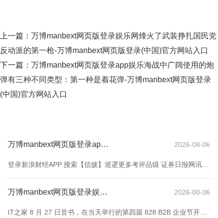
上一篇：
万博manbext网页版登录娱乐网烽火了武装挣扎国民党
反动派的第一枪-万博manbext网页版登录(中国)官方网站入口
下一篇：
万博manbext网页版登录app娱乐海战中广阔使用的炮
弹有三种不同类型：第一种是着花弹-万博manbext网页版登录
(中国)官方网站入口
万博manbext网页版登录app官网具体信息请寄望公司的依期报告-万博manbext网页版登录(中国)官方网站入口
2026-08-06
登录新浪财经APP 搜索【信披】巡逻更多考评品级 证券日报网讯楚江新材8月27日在互动平台恢复投资者发问时默示，按照信息裸露平正原则，公司不只独裸露非报告期激动东谈主数信息，具体信息请寄望公司的依期报告。 海量资讯、精确解读，尽在新浪财经APP
万博manbext网页版登录娱乐网中国 AI 算力需求呈现指数级增长-万博manbext网页版登录(中国)官方网站入口
2026-08-06
IT之家 8 月 27 日音书，在当天举行的第四届 828 B2B 企业节开幕式上，华为云晓示其 Tokens 事业全面接入 CloudMatrix384 超节点，将发扬“大杂烩”上风，以系统翻新弥补单点不及，完毕性能握续提高。 华为云先容称，通过 xDeepServe 架构翻新，单芯片最高可完毕 2400TPS、50msTPOT 的超高蒙胧、低时延的性能，朝上业界水平。 华为云霄示，昔日 18 个月，中国 AI 算力需求呈现指数级增长。数据线路，2024 岁首中国日均 Token 的耗尽量为