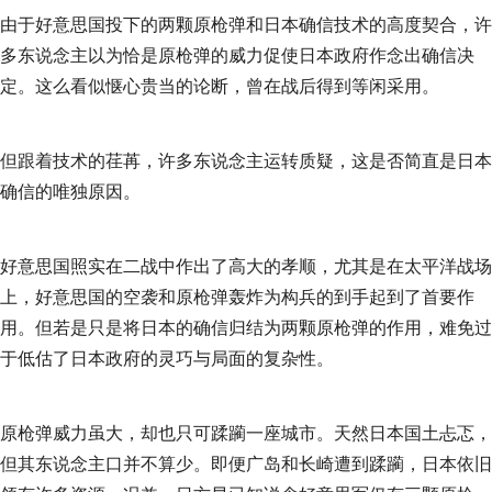
由于好意思国投下的两颗原枪弹和日本确信技术的高度契合，许
多东说念主以为恰是原枪弹的威力促使日本政府作念出确信决
定。这么看似惬心贵当的论断，曾在战后得到等闲采用。
但跟着技术的荏苒，许多东说念主运转质疑，这是否简直是日本
确信的唯独原因。
好意思国照实在二战中作出了高大的孝顺，尤其是在太平洋战场
上，好意思国的空袭和原枪弹轰炸为构兵的到手起到了首要作
用。但若是只是将日本的确信归结为两颗原枪弹的作用，难免过
于低估了日本政府的灵巧与局面的复杂性。
原枪弹威力虽大，却也只可蹂躏一座城市。天然日本国土忐忑，
但其东说念主口并不算少。即便广岛和长崎遭到蹂躏，日本依旧