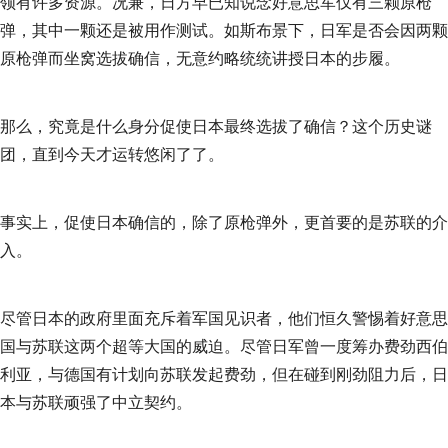
领有许多资源。况兼，日方早已知说念好意思军仅有三颗原枪
弹，其中一颗还是被用作测试。如斯布景下，日军是否会因两颗
原枪弹而坐窝选拔确信，无意约略统统讲授日本的步履。
那么，究竟是什么身分促使日本最终选拔了确信？这个历史谜
团，直到今天才运转悠闲了了。
事实上，促使日本确信的，除了原枪弹外，更首要的是苏联的介
入。
尽管日本的政府里面充斥着军国见识者，他们恒久警惕着好意思
国与苏联这两个超等大国的威迫。尽管日军曾一度筹办费劲西伯
利亚，与德国有计划向苏联发起费劲，但在碰到刚劲阻力后，日
本与苏联顽强了中立契约。