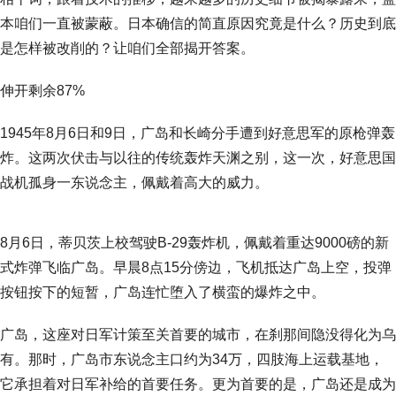
本咱们一直被蒙蔽。日本确信的简直原因究竟是什么？历史到底
是怎样被改削的？让咱们全部揭开答案。
伸开剩余87%
1945年8月6日和9日，广岛和长崎分手遭到好意思军的原枪弹轰
炸。这两次伏击与以往的传统轰炸天渊之别，这一次，好意思国
战机孤身一东说念主，佩戴着高大的威力。
8月6日，蒂贝茨上校驾驶B-29轰炸机，佩戴着重达9000磅的新
式炸弹飞临广岛。早晨8点15分傍边，飞机抵达广岛上空，投弹
按钮按下的短暂，广岛连忙堕入了横蛮的爆炸之中。
广岛，这座对日军计策至关首要的城市，在刹那间隐没得化为乌
有。那时，广岛市东说念主口约为34万，四肢海上运载基地，
它承担着对日军补给的首要任务。更为首要的是，广岛还是成为