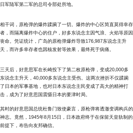
日军陆军第二军的总司令部处所地。
相干词，原枪弹的爆炸蹂躏了一切。爆炸的中心区简直莫得幸存
者，而隔离爆炸中心的住户，好多东说念主因气浪、火焰等原因
丧命。凭证统计，广岛的原枪弹爆炸导致176,987东说念主升
天，而许多幸存者也因核发射等效果，最终死于病痛。
三天后，好意思军在长崎投下了第二枚原枪弹，变成20,000多
东说念主升天，40,000多东说念主受伤。这两次挫折不仅蹂躏
了日本的军事基地，也对日本东说念主民变成了高大的精神打
击，成为了好意思国震慑日本的要津时局。
其时的好意思国总统杜鲁门致使豪言，原枪弹将透澈变调构兵的
神志。竟然，1945年8月15日，日本政府终于在保留天皇轨制的
前提下，布告向友邦确信。