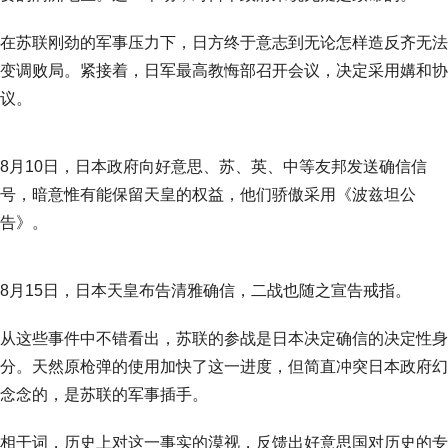
在苏联刚劲的军事压力下，日方终于意志到无论怎样造反齐无法
变调败局。紧接着，日军最高教悔部召开会议，决定采用媾和协
议。
8月10日，日本政府向好意思、苏、英、中等友邦发送确信信
号，暗意惟有能保留天皇的权益，他们骄傲采用《波兹坦公
告》。
8月15日，日本天皇布告清雅确信，二战也随之宣告戒指。
从这些事件中不错看出，苏联的参战是日本决定确信的决定性身
分。天然原枪弹的使用加快了这一进度，但简直冲突日本政府幻
念念的，是苏联的军事插手。
相干词，历史上对这一事实的漠视，反馈出好意思国对历史的专