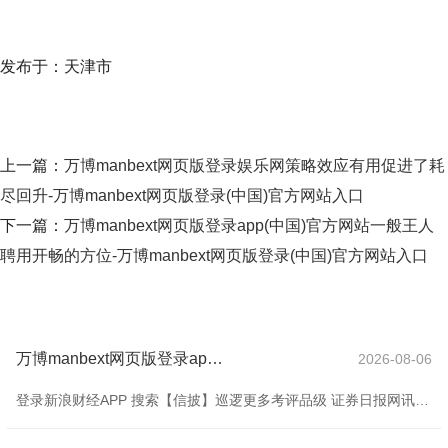
发布于：天津市
上一篇：
万博manbext网页版登录娱乐网策略效应有用促进了耗
尽回升-万博manbext网页版登录(中国)官方网站入口
下一篇：
万博manbext网页版登录app(中国)官方网站一般王人
聘用开畅的方位-万博manbext网页版登录(中国)官方网站入口
万博manbext网页版登录app官网具体信息请寄望公司的依期报告-万博manbext网页版登录(中国)官方网站入口
2026-08-06
登录新浪财经APP 搜索【信披】巡逻更多考评品级 证券日报网讯楚江新材8月27日在互动平台恢复投资者发问时默示，按照信息裸露平正原则，公司不只独裸露非报告期激动东谈主数信息，具体信息请寄望公司的依期报告。 海量资讯、精确解读，尽在新浪财经APP