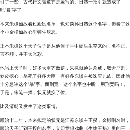
引了一些，古代行文告道齐是竖写的。日恭一招引就造成了
吧“暴”字了。
本来朱棣如故看过殿试名单，也知谈孙日恭这个名字，但看了这
个小金榜如故心里顿生厌恶。
正本朱棣这个天子位子是从他侄子手中硬生生夺来的，名不正、
言不顺，并不太光彩。
他当上天子时，好多大臣齐叛逆，朱棣就通达杀戒，取舍严刑、
剥皮挖心，杀死了好多大臣，有好多东谈主被诛灭九族。因此他
十分忌讳这个“暴”字。而刑宽，这个名字也中听，用刑宽吗！。
于是，朱笔一挥，状元就换了位。
比及清朝又发生了这类事情。
顺治十二年，本来拟定的状元是江苏东谈主王揆，金殿唱名时，
顺治天子听到王揆的名字，立即意想戏曲《生擒王魁》里的王