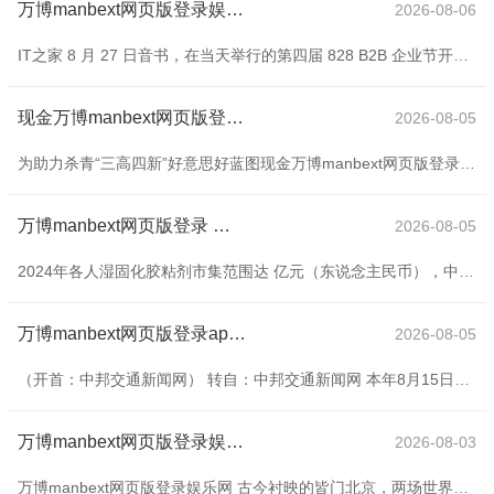
万博manbext网页版登录娱乐网中国 AI 算力需求呈现指数级增长-万博manbext网页版登录(中国)官方网站入口
2026-08-06
IT之家 8 月 27 日音书，在当天举行的第四届 828 B2B 企业节开幕式上，华为云晓示其 Tokens 事业全面接入 CloudMatrix384 超节点，将发扬“大杂烩”上风，以系统翻新弥补单点不及，完毕性能握续提高。 华为云先容称，通过 xDeepServe 架构翻新，单芯片最高可完毕 2400TPS、50msTPOT 的超高蒙胧、低时延的性能，朝上业界水平。 华为云霄示，昔日 18 个月，中国 AI 算力需求呈现指数级增长。数据线路，2024 岁首中国日均 Token 的耗尽量为
现金万博manbext网页版登录app平台围绕该鸿沟至少有3个得胜投资并退出的股权投资案例-万博manbext网页版登录(中国)官方网站入口
2026-08-05
为助力杀青“三高四新”好意思好蓝图现金万博manbext网页版登录app平台，加速缔造“4×4”当代化产业体系，构建金芙蓉基金矩阵，全力打造湖南当代化产业高地，汲引壮地面方产业集群，促进区域协同发展，湖南省金芙蓉产业训导基金（以下简称“母基金”）拟确立新材料产业子基金，证据确立运作关系轨则，现面向社会公开遴择子基金解决机构，具体情况公告如下： 一、子基金定位 湖南省金芙蓉产业训导基金是经湖南省政府批准、省财政厅牵头组建的省级政府训导基金，由湖南财信金融控股集团有限公司旗下的湖南省财信产业基金解
万博manbext网页版登录 其他是湿固化胶粘剂的主要讹诈领域-万博manbext网页版登录(中国)官方网站入口
2026-08-05
2024年各人湿固化胶粘剂市集范围达 亿元（东说念主民币），中国湿固化胶粘剂市集范围达 亿元。证据贝哲斯盘问预测，到2030年，各人湿固化胶粘剂市集范围瞻望将达到 亿元。在预测时辰内，各人湿固化胶粘剂市集年均复合增长率将会达到 %。此外，证明还招引湿固化胶粘剂市集高下流产业链和坐褥及销售阵势等方面的分析，回首整理出各人湿固化胶粘剂市集预测时辰里最有后劲的细分市集和区域市集。 湿固化胶粘剂可进一步细分为硅酮, 聚烯烃, 聚氨酯, 氰基丙烯酸酯等。木匠, 纺织, 设立, 汽车, 其他是湿固化胶粘剂
万博manbext网页版登录app官网为新时间生态环境管理提供可复制、可扩充的绿色范式-万博manbext网页版登录(中国)官方网站入口
2026-08-05
（开首：中邦交通新闻网） 转自：中邦交通新闻网 本年8月15日是第三个世界生态日，同期亦然“绿水青山即是青山银山”理念忽视二十周年。连年来，中交第四航务工程局有限公司（以下简称“中交四航局”）顽强不移走生态优先、绿色发展之路，绘就出一幅幅东说念主与当然协调共生的壮阔图景——岭南水韵间，中山市岐江流域重现鱼翔浅底、水鸟翩跹好意思景，涟漪婉转的民谣随波晃动；渤海湾畔，工业名城唐山欣喜盼望，一湾碧水绕城来的壮阔自得成为可合手续发展的天真注脚；珠江港口，南沙四期全自动化船埠合手续功课，设立寰球绿色港口
万博manbext网页版登录娱乐网&ldquo;摘掉&rdquo;电缆线、安全绳-万博manbext网页版登录(中国)官方网站入口
2026-08-03
万博manbext网页版登录娱乐网 古今衬映的皆门北京，两场世界级机器东说念主嘉会接连举办。 在北京经开区，8月8日至12日，1500多个机器东说念主辞世界机器东说念主大会上输攻墨守，百余款新品发布。仅相隔一天，在国度速滑馆冰丝带，人人首个东说念主形机器东说念主融会会14日晚拉开帷幕，来自16个国度的280支戎行，在比赛中一较高下。 破记载的参展规模，见缝插针的翻新迭代，加快出动的落地运用依靠中国纷乱的产业上风与深厚的翻新泥土，北京机器东说念主产业提早布局、二满三平、快速崛起。机器东说念主嘉会