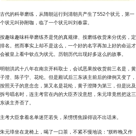
古代的科举磨练，从隋朝运行到清朝共产生了552个状元，第一
个状元叫孙附咖，临了一个状元叫刘春霖。
按趣味趣味科举磨练齐是凭的真规律、按磨练收货来分优劣，定
排名。然而事实上却不是这么，一个好的名字再加上好的命运才
会被皇上看中钦点为状元。历朝历代出现好多这么的故事。
明朝洪武十八年在南京开科取士，会试恶果按收货前三名是，黄
子澄、陈子宁、花纶。但是殿试后三东谈主前后的律例又变了，
按照天子的意念念，第又名是花纶，黄子澄降为第三，但是比及
拆号唱名时，连主考官在内的大臣齐没意想，朱元璋竟然把这三
东谈主齐否了。
主考大臣拿着名单迷茫若失，呆愣愣焦躁得说不出话来。
朱元璋坐在龙椅上，喝了一口茶，不紧不慢地说：“朕昨晚又作