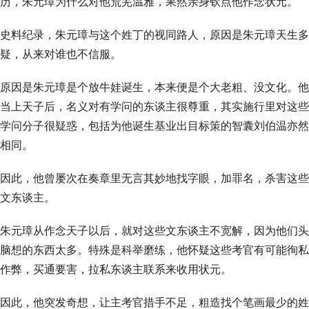
历，朱元璋为什么对他荒芜温雅，果然亲身钦点他作念状元。
史料纪录，朱元璋与这个姓丁的视同路人，原因是朱元璋天生多
疑，从来对谁也不信服。
原因是朱元璋是个放牛娃诞生，本来便是个大老粗、没文化。他
当上天子后，名义对有学问的东谈主很尊重，其实施行里对这些
学问分子很疑惑，包括为他诞生基业出目标策的智囊刘伯温亦然
相同。
因此，他曾屡次在奏章里无言其妙地找字眼，加罪名，杀害这些
文东谈主。
朱元璋从作念天子以后，就对这些文东谈主不宽解，因为他们头
脑想的东西太多。特殊是科举磨练，他怀疑这些考官有可能徇私
作弊，买通要害，拉私东谈主联系来收用状元。
因此，他突发奇想，让主考官措手不足，粗造找个笔画最少的姓