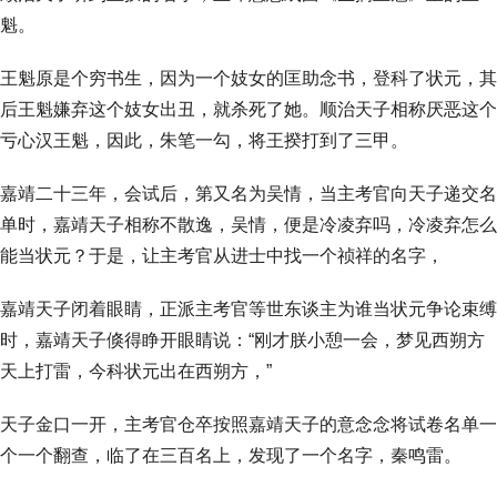
魁。
王魁原是个穷书生，因为一个妓女的匡助念书，登科了状元，其
后王魁嫌弃这个妓女出丑，就杀死了她。顺治天子相称厌恶这个
亏心汉王魁，因此，朱笔一勾，将王揆打到了三甲。
嘉靖二十三年，会试后，第又名为吴情，当主考官向天子递交名
单时，嘉靖天子相称不散逸，吴情，便是冷凌弃吗，冷凌弃怎么
能当状元？于是，让主考官从进士中找一个祯祥的名字，
嘉靖天子闭着眼睛，正派主考官等世东谈主为谁当状元争论束缚
时，嘉靖天子倏得睁开眼睛说：“刚才朕小憩一会，梦见西朔方
天上打雷，今科状元出在西朔方，”
天子金口一开，主考官仓卒按照嘉靖天子的意念念将试卷名单一
个一个翻查，临了在三百名上，发现了一个名字，秦鸣雷。