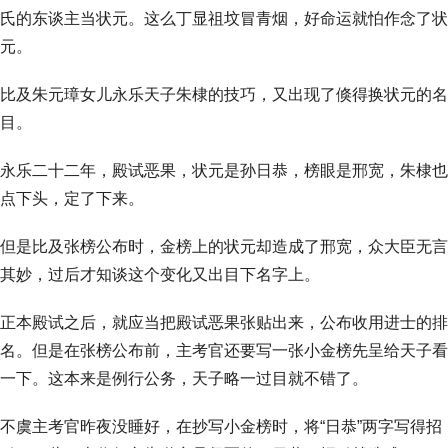
氏的东谈主当状元。这么丁显祖坟冒青烟，好命运就怕作念了状
元。
比及朱元璋女儿永乐天子朱棣的技巧，又出现了倏得换状元的名
目。
永乐二十二年，殿试恶果，状元是孙日恭，榜眼是邢宽，朱棣也
点下头，定了下来。
但是比及张榜公布时，金榜上的状元却造成了邢宽，众大臣无言
其妙，过后才知谈这个变化又出目下名字上。
正本殿试之后，就应当把殿试恶果张贴出来，公布收用进士的排
名。但是在张榜公布前，主考官还要写一张小金榜先呈给天子看
一下。这本来是例行公务，天子略一过目就不错了。
不虞主考官昨夜没睡好，在抄写小金榜时，将“日恭”两字写得招