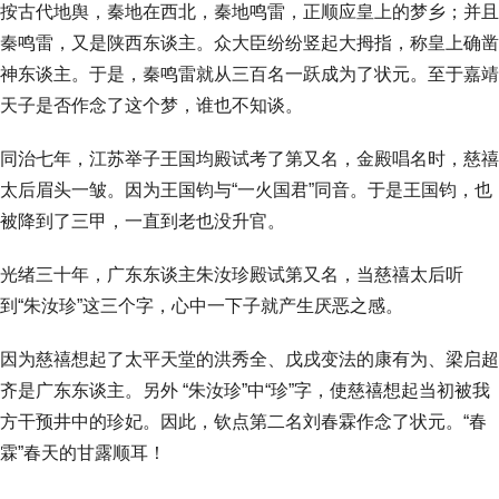
按古代地舆，秦地在西北，秦地鸣雷，正顺应皇上的梦乡；并且
秦鸣雷，又是陕西东谈主。众大臣纷纷竖起大拇指，称皇上确凿
神东谈主。于是，秦鸣雷就从三百名一跃成为了状元。至于嘉靖
天子是否作念了这个梦，谁也不知谈。
同治七年，江苏举子王国均殿试考了第又名，金殿唱名时，慈禧
太后眉头一皱。因为王国钧与“一火国君”同音。于是王国钧，也
被降到了三甲，一直到老也没升官。
光绪三十年，广东东谈主朱汝珍殿试第又名，当慈禧太后听
到“朱汝珍”这三个字，心中一下子就产生厌恶之感。
因为慈禧想起了太平天堂的洪秀全、戊戌变法的康有为、梁启超
齐是广东东谈主。另外 “朱汝珍”中“珍”字，使慈禧想起当初被我
方干预井中的珍妃。因此，钦点第二名刘春霖作念了状元。“春
霖”春天的甘露顺耳！