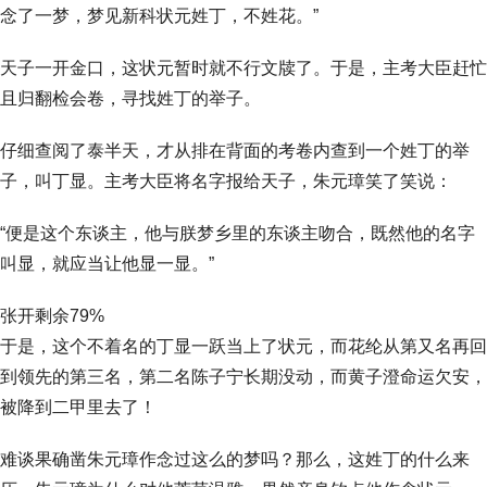
念了一梦，梦见新科状元姓丁，不姓花。”
天子一开金口，这状元暂时就不行文牍了。于是，主考大臣赶忙
且归翻检会卷，寻找姓丁的举子。
仔细查阅了泰半天，才从排在背面的考卷内查到一个姓丁的举
子，叫丁显。主考大臣将名字报给天子，朱元璋笑了笑说：
“便是这个东谈主，他与朕梦乡里的东谈主吻合，既然他的名字
叫显，就应当让他显一显。”
张开剩余79%
于是，这个不着名的丁显一跃当上了状元，而花纶从第又名再回
到领先的第三名，第二名陈子宁长期没动，而黄子澄命运欠安，
被降到二甲里去了！
难谈果确凿朱元璋作念过这么的梦吗？那么，这姓丁的什么来