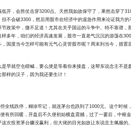
开，会胜仗击穿3200点。天然我如故保守了，果然击穿了310
但不会破3300，然后用股市在经济中的遑急作用来论证我方
环节政策中，微不足道！尤其在关乎国运的斗争中。特不靠谱，
样多年，咱们的经济高速发展，股市一直老气沉沉的游荡在30
斗，国度当今怎样可能有元气心灵管股市呢？周末到当今，措置
么是早就空仓瞎喊，要么便是等着你来接盘，这帮东说念主不是蠢
念那样的汉子，因为我还要生计！
些全线跌停，糊涂牢记，就连茅台也跌到了1000元。这个时候
集便有所回暖，开盘后不久便初始横盘震撼，过了一霎后，中枢
平这次投资茅台赚没赢利，但大佬的目光如故让东说念主佩服的