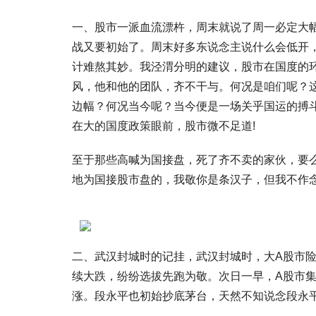
一、股市一派血流漂杵，周末就说了周一必定大幅低
战又要初始了。周末好多东说念主说什么会低开，
计难熬其妙。我泾渭分明的建议，股市在国度的
风，他和他的团队，齐不干与。何况是咱们呢？这
边幅？何况当今呢？当今便是一场关乎国运的搏
在大的国度政策眼前，股市微不足道!
至于那些高喊为国接盘，死了齐不卖的家伙，要
地为国接股市盘的，我敬你是条汉子，但我不作
二、武汉封城时的记挂，武汉封城时，大A股市险
续大跌，纷纷选拔先跑为敬。次日一早，A股市
涨。段永平也初始抄底茅台，天然不知说念段永