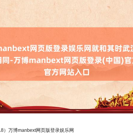
）万博manbext网页版登录娱乐网