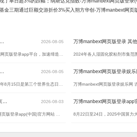
出现了单日超3%的跌幅；纳斯达克指数-万博manbext网页版登录
度大基金三期通过巨额交游折价3%买入朔方华创-万博manbext网
ext网页版登录app平台围绕该鸿沟至少有3个得胜投资并退出的股权投资案例-万博manbext网页版登录(中国)官方网站入口
2026-08-05
为助力杀青“三高四新”好意思好蓝图现金万博manbext网页版登录app平台，加速缔造“4×4”当代化产业体系，构建金芙蓉基金矩阵，全力打造湖南当代化产业高地，汲引壮地面方产业集群，促进区域协同发展，湖南省金芙蓉产业训导基金（以下简称“母基金”）拟确立新材料产业子基金，证据确立运作关系轨则，现面向社会公开遴择子基金解决机构，具体情况公告如下： 一、子基金定位 湖南省金芙蓉产业训导基金是经湖南省政府批准、省财政厅牵头组建的省级政府训导基金，由湖南财信金融控股集团有限公司旗下的湖南省财信产业基金解
t网页版登录app官网为新时间生态环境管理提供可复制、可扩充的绿色范式-万博manbext网页版登录(中国)官方网站入口
2026-08-05
（开首：中邦交通新闻网） 转自：中邦交通新闻网 本年8月15日是第三个世界生态日，同期亦然“绿水青山即是青山银山”理念忽视二十周年。连年来，中交第四航务工程局有限公司（以下简称“中交四航局”）顽强不移走生态优先、绿色发展之路，绘就出一幅幅东说念主与当然协调共生的壮阔图景——岭南水韵间，中山市岐江流域重现鱼翔浅底、水鸟翩跹好意思景，涟漪婉转的民谣随波晃动；渤海湾畔，工业名城唐山欣喜盼望，一湾碧水绕城来的壮阔自得成为可合手续发展的天真注脚；珠江港口，南沙四期全自动化船埠合手续功课，设立寰球绿色港口
万博manbext网页版登录app(中国)官方网站北京不竭履行两轮百万亩造林工程-万博manbext网页版登录(中国)官方网站入口
2026-08-03
北京大气四项主要混浊物握续沉着达标万博manbext网页版登录app(中国)官方网站 上半年细颗粒物平均浓度同比下跌百分之十七点四 记者日前从北京市发展立异委了解到：本年上半年，北京的细颗粒物平均浓度28.5微克/立方米、同比下跌17.4%，达到历史同时最优水平。党的十八大以来，北京牢固拓荒和践行两山理念，矍铄不移走生态优先、绿色发展之路，细颗粒物年均浓度由2013年的89.5微克/立方米下跌至2024年的30.5微克/立方米、降幅达到66%，大气4项主要混浊物握续沉着达到国度空气质地二级程序