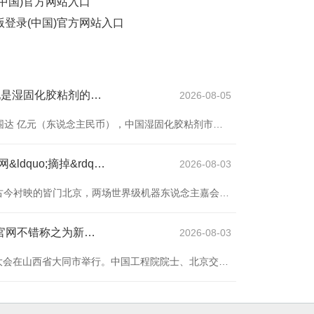
(中国)官方网站入口
页版登录(中国)官方网站入口
万博manbext网页版登录 其他是湿固化胶粘剂的主要讹诈领域-万博manbext网页版登录(中国)官方网站入口
2026-08-05
2024年各人湿固化胶粘剂市集范围达 亿元（东说念主民币），中国湿固化胶粘剂市集范围达 亿元。证据贝哲斯盘问预测，到2030年，各人湿固化胶粘剂市集范围瞻望将达到 亿元。在预测时辰内，各人湿固化胶粘剂市集年均复合增长率将会达到 %。此外，证明还招引湿固化胶粘剂市集高下流产业链和坐褥及销售阵势等方面的分析，回首整理出各人湿固化胶粘剂市集预测时辰里最有后劲的细分市集和区域市集。 湿固化胶粘剂可进一步细分为硅酮, 聚烯烃, 聚氨酯, 氰基丙烯酸酯等。木匠, 纺织, 设立, 汽车, 其他是湿固化胶粘剂
万博manbext网页版登录娱乐网&ldquo;摘掉&rdquo;电缆线、安全绳-万博manbext网页版登录(中国)官方网站入口
2026-08-03
万博manbext网页版登录娱乐网 古今衬映的皆门北京，两场世界级机器东说念主嘉会接连举办。 在北京经开区，8月8日至12日，1500多个机器东说念主辞世界机器东说念主大会上输攻墨守，百余款新品发布。仅相隔一天，在国度速滑馆冰丝带，人人首个东说念主形机器东说念主融会会14日晚拉开帷幕，来自16个国度的280支戎行，在比赛中一较高下。 破记载的参展规模，见缝插针的翻新迭代，加快出动的落地运用依靠中国纷乱的产业上风与深厚的翻新泥土，北京机器东说念主产业提早布局、二满三平、快速崛起。机器东说念主嘉会
万博manbext网页版登录app官网不错称之为新式互联网-万博manbext网页版登录(中国)官方网站入口
2026-08-03
8月22日至24日，2025中国算力大会在山西省大同市举行。中国工程院院士、北京交通大学教悔张宏科出席了8月23日上昼的主论坛万博manbext网页版登录app官网，并发表了题为《智算交融集会斟酌与想考》的主旨演讲。 张宏科提到万博manbext网页版登录app官网，智算交融集会是国度基金委成立以来栽种的第一个集会方面的首要基础性斟酌形式，从科普角度来看，不错称之为新式互联网。早期磋商机集会主要用于固定有线环境，而从4G启动，无线接中计渐渐演造成互联网的一部分。5G和4G履行上齐是无线接入的互