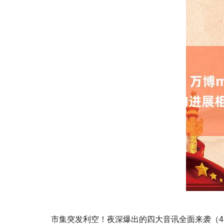
市集突发利空！夜深爆出的四大音讯全面来袭（4.8