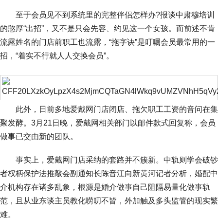
至于会员见不到系统里的完整伴侣怎样办?报谈中肃穆培训
的憨厚“出招”，又不是只会先容、约见这一个女孩。而前述不肯
流露姓名的门店前职工也流露，“拖字诀”是叮嘱会员最常用的一
招，“着实不行就人人交换会员”。
此外，日前多地爱戴网门店闭店、拖欠职工工资的音问在集
聚发酵。3月21日晚，爱戴网相关部门以邮件款式回复称，会员
做事已交由新的团队。
事实上，爱戴网门店采纳的套路并不簇新。中轨则学会破钞
者权柄保护法推敲会副通知长陈音江向新黄河记者分析，婚配中
介机构存在诸多乱象，根源是婚介做事自己阻隔易量化做事轨
范，且从业东谈主员教化唠叨不皆，外加触及多头监管的现实繁
难。