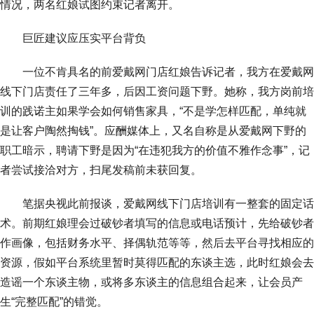
情况，两名红娘试图约束记者离开。
巨匠建议应压实平台背负
一位不肯具名的前爱戴网门店红娘告诉记者，我方在爱戴网
线下门店责任了三年多，后因工资问题下野。她称，我方岗前培
训的践诺主如果学会如何销售家具，“不是学怎样匹配，单纯就
是让客户陶然掏钱”。应酬媒体上，又名自称是从爱戴网下野的
职工暗示，聘请下野是因为“在违犯我方的价值不雅作念事”，记
者尝试接洽对方，扫尾发稿前未获回复。
笔据央视此前报谈，爱戴网线下门店培训有一整套的固定话
术。前期红娘理会过破钞者填写的信息或电话预计，先给破钞者
作画像，包括财务水平、择偶轨范等等，然后去平台寻找相应的
资源，假如平台系统里暂时莫得匹配的东谈主选，此时红娘会去
造谣一个东谈主物，或将多东谈主的信息组合起来，让会员产
生“完整匹配”的错觉。