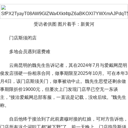
受访者供图 图片着手：新黄河
门店斯须闭店
多地会员遇到退费难
云南昆明的魏先生告诉记者，其在2024年7月与爱戴网昆明
俊发店强硬一份相亲合同，做事期限至2025年10月。可在本年3
月4日，该门店斯须关门，做事被动中止。魏先生思璧还剩余做
事期限折价19000元，但屡次上门发现门店早已空无一东谈
主，“接洽爱戴网总部客服，一直说是记载，没啥后续。”魏先生
称。
自后他终于接洽到了此前肃穆对接的红娘，可对方告诉他，
门店所有这个词职工都“被下野”了。前一天晚上，门店指导斯须