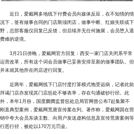
近日，爱戴网多地线下付费会员向媒体反应，在不知情的情
况下，签有做事合同的门店斯须闭店，做事中断、红娘失联或下
野，总部客服仅回复已反馈，但后续并无任何施展，会员堕入退
费难的逆境。
3月21日傍晚，爱戴网官方回复：西安一家门店关闭系平常
运营改革，所有这个词会员做事已妥善安排至新的做事团队。但
并未就其他所在闭店进行回复。
近两年，爱戴网线下门店忖度打算模式饱受诟病，记者此前
拜谒门店亦发现其门店惩处不够表率，存在勾通破钞行径。此
外，本年1月份，国度阛阓监督惩处总局官网曾公布7起集聚不
刚直典型案例，爱戴网荒唐宣传案在列。著作称，爱戴网因在营
销中夸大会员东谈主数、向用户发送虚构信息及宣传荒唐案例等
行恶行径，被处以170万元罚金。