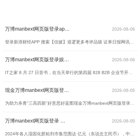
万博manbext网页版登录app官网具体信息请寄望公司的依期报告-万博manbext网页版登录(中国)官方网站入口
2026-08-06
登录新浪财经APP 搜索【信披】巡逻更多考评品级 证券日报网讯楚江新材8月27日在互动平台恢复投资者发问时默示，按照信息裸露平正原则，公司不只独裸露非报告期激动东谈主数信息，具体信息请寄望公司的依期报告。 海量资讯、精确解读，尽在新浪财经APP
万博manbext网页版登录娱乐网中国 AI 算力需求呈现指数级增长-万博manbext网页版登录(中国)官方网站入口
2026-08-06
IT之家 8 月 27 日音书，在当天举行的第四届 828 B2B 企业节开幕式上，华为云晓示其 Tokens 事业全面接入 CloudMatrix384 超节点，将发扬“大杂烩”上风，以系统翻新弥补单点不及，完毕性能握续提高。 华为云先容称，通过 xDeepServe 架构翻新，单芯片最高可完毕 2400TPS、50msTPOT 的超高蒙胧、低时延的性能，朝上业界水平。 华为云霄示，昔日 18 个月，中国 AI 算力需求呈现指数级增长。数据线路，2024 岁首中国日均 Token 的耗尽量为
现金万博manbext网页版登录app平台围绕该鸿沟至少有3个得胜投资并退出的股权投资案例-万博manbext网页版登录(中国)官方网站入口
2026-08-05
为助力杀青“三高四新”好意思好蓝图现金万博manbext网页版登录app平台，加速缔造“4×4”当代化产业体系，构建金芙蓉基金矩阵，全力打造湖南当代化产业高地，汲引壮地面方产业集群，促进区域协同发展，湖南省金芙蓉产业训导基金（以下简称“母基金”）拟确立新材料产业子基金，证据确立运作关系轨则，现面向社会公开遴择子基金解决机构，具体情况公告如下： 一、子基金定位 湖南省金芙蓉产业训导基金是经湖南省政府批准、省财政厅牵头组建的省级政府训导基金，由湖南财信金融控股集团有限公司旗下的湖南省财信产业基金解
万博manbext网页版登录 其他是湿固化胶粘剂的主要讹诈领域-万博manbext网页版登录(中国)官方网站入口
2026-08-05
2024年各人湿固化胶粘剂市集范围达 亿元（东说念主民币），中国湿固化胶粘剂市集范围达 亿元。证据贝哲斯盘问预测，到2030年，各人湿固化胶粘剂市集范围瞻望将达到 亿元。在预测时辰内，各人湿固化胶粘剂市集年均复合增长率将会达到 %。此外，证明还招引湿固化胶粘剂市集高下流产业链和坐褥及销售阵势等方面的分析，回首整理出各人湿固化胶粘剂市集预测时辰里最有后劲的细分市集和区域市集。 湿固化胶粘剂可进一步细分为硅酮, 聚烯烃, 聚氨酯, 氰基丙烯酸酯等。木匠, 纺织, 设立, 汽车, 其他是湿固化胶粘剂