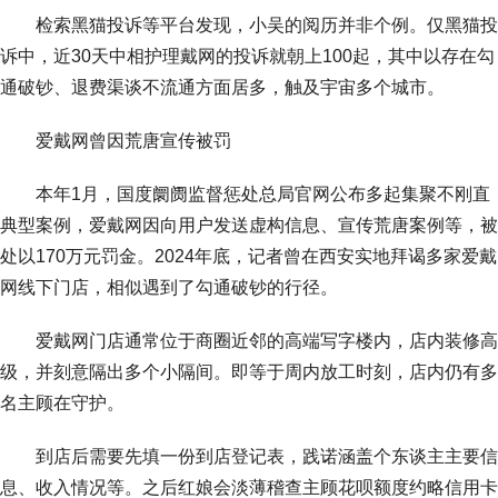
检索黑猫投诉等平台发现，小吴的阅历并非个例。仅黑猫投
诉中，近30天中相护理戴网的投诉就朝上100起，其中以存在勾
通破钞、退费渠谈不流通方面居多，触及宇宙多个城市。
爱戴网曾因荒唐宣传被罚
本年1月，国度阛阓监督惩处总局官网公布多起集聚不刚直
典型案例，爱戴网因向用户发送虚构信息、宣传荒唐案例等，被
处以170万元罚金。2024年底，记者曾在西安实地拜谒多家爱戴
网线下门店，相似遇到了勾通破钞的行径。
爱戴网门店通常位于商圈近邻的高端写字楼内，店内装修高
级，并刻意隔出多个小隔间。即等于周内放工时刻，店内仍有多
名主顾在守护。
到店后需要先填一份到店登记表，践诺涵盖个东谈主主要信
息、收入情况等。之后红娘会淡薄稽查主顾花呗额度约略信用卡