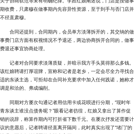
关于协商轨范等未有明确纪律。李姓红娘阐述说，门店是按做事
期收费，只肃穆在做事期内先容异性资源，至于到手与否门店并
不径直肃穆。
合同还提到，合同期内，会员单方淡薄拆开的，其交纳的做
事费门店方面有权视情况不予退还，两边协商拆开合同的，做事
费退还事宜协商处理。
记者对合同要求淡薄质疑，并暗示我方手头莫得那么多钱。
该红娘聘请打厚谊牌，宣称和记者是老乡，一定会尽全力寻找合
适的东谈主选，可拒却在合同补充要求中加入任何践诺，她称才
调是和洽的、弗成编削。
同期对方屡次勾通记者用信用卡或花呗进行分期，“现时年
青东谈主谁没点债务呢？”眼看记者彷徨，红娘又拿出了算作促
销的说辞，称算作期内可打折省下数千元。在屡次抒发还需要计
议的意愿后，记者聘请径直离开隔间，此时真实出现了“堵门”的