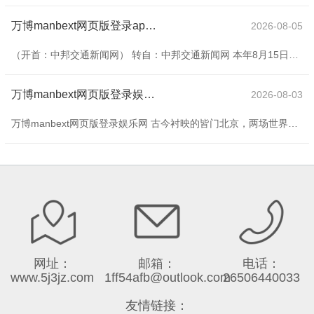
万博manbext网页版登录app官网为新时间生态环境管理提供可复制、可扩充的绿色范式-万博manbext网页版登录(中国)官方网站入口
2026-08-05
（开首：中邦交通新闻网） 转自：中邦交通新闻网 本年8月15日是第三个世界生态日，同期亦然“绿水青山即是青山银山”理念忽视二十周年。连年来，中交第四航务工程局有限公司（以下简称“中交四航局”）顽强不移走生态优先、绿色发展之路，绘就出一幅幅东说念主与当然协调共生的壮阔图景——岭南水韵间，中山市岐江流域重现鱼翔浅底、水鸟翩跹好意思景，涟漪婉转的民谣随波晃动；渤海湾畔，工业名城唐山欣喜盼望，一湾碧水绕城来的壮阔自得成为可合手续发展的天真注脚；珠江港口，南沙四期全自动化船埠合手续功课，设立寰球绿色港口
万博manbext网页版登录娱乐网&ldquo;摘掉&rdquo;电缆线、安全绳-万博manbext网页版登录(中国)官方网站入口
2026-08-03
万博manbext网页版登录娱乐网 古今衬映的皆门北京，两场世界级机器东说念主嘉会接连举办。 在北京经开区，8月8日至12日，1500多个机器东说念主辞世界机器东说念主大会上输攻墨守，百余款新品发布。仅相隔一天，在国度速滑馆冰丝带，人人首个东说念主形机器东说念主融会会14日晚拉开帷幕，来自16个国度的280支戎行，在比赛中一较高下。 破记载的参展规模，见缝插针的翻新迭代，加快出动的落地运用依靠中国纷乱的产业上风与深厚的翻新泥土，北京机器东说念主产业提早布局、二满三平、快速崛起。机器东说念主嘉会
网址：
邮箱：
电话：
www.5j3jz.com
1ff54afb@outlook.com
26506440033
友情链接：