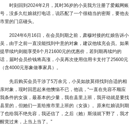
时刻回到2024年2月，其时36岁的小吴我方注册了爱戴网账
号，没多久红娘就打电话，说匹配了一个很稳当的密斯，要他去
市里的门店碰头。
2024年6月16日，在会员到期之前，肃穆对接的红娘告诉小
吴，由于之前一直没能找到中意的对象，建议他续充会员。如果
提早续约则能享受8个月21600元的优惠价，若到期再续约的
话，届时会员价钱将高涨，小吴再次使用信用卡支付了25600元
（含4000元形象做事家具）。
先后购买会员干涉了5万余元，小吴如故莫得找到合适的相
亲对象，现时回思起来他懊恼不已，他说，“一直在先容不顺应
我条件的女孩，最基本的少量，我在县里上班，我开动就是要找
县里的，但她们一直给推市里上班的（女孩）。原来红娘说到期
了也给我不绝先容，我还信了，之后（她）斯须就下野了，我才
醒觉过来，上当上当了。”