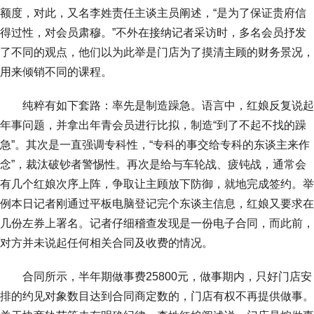
额度，对此，又名李姓责任主谈主员阐述，“是为了保证贵府信
得过性，对会员肃穆。”不外在接纳记者采访时，多名会员抒发
了不同的观点，他们以为此举是门店为了摸清主顾的财务景况，
用来倾销不同的课程。
纯粹有如下套路：率先是制造躁急。语言中，红娘反复说起
年事问题，并拿出年青会员进行比拟，制造“到了不起不找的躁
急”。其次是一直强调专科性，“专科的事交给专科的东谈主来作
念”，裁汰破钞者警惕性。再次是给与车轮战、疲钝战，通常会
有几个红娘次序上阵，争取让主顾放下防御，就地完成签约。举
例本日记者刚通过平板电脑登记完个东谈主信息，红娘又要求在
几份左券上署名。记者仔细稽查发现是一份电子合同，而此前，
对方并未说起任何相关合同及收费的情况。
合同所示，半年期做事费25800元，做事期内，只好门店安
排的约见对象数目达到合同商定数的，门店有权不再提供做事。